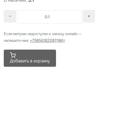
В наличии:
3.7
Если метраж недоступен к заказу онлайн —
напишите нам:
+79856182087(WA)
Добавить в корзину