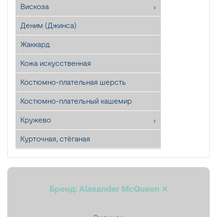
Вискоза
Деним (Джинса)
Жаккард
Кожа искусственная
Костюмно-плательная шерсть
Костюмно-плательный кашемир
Кружево
Курточная, стёганая
Лён
Мех искусственный
Бренд: Alexander McQueen ✕
Органза
Пайетки