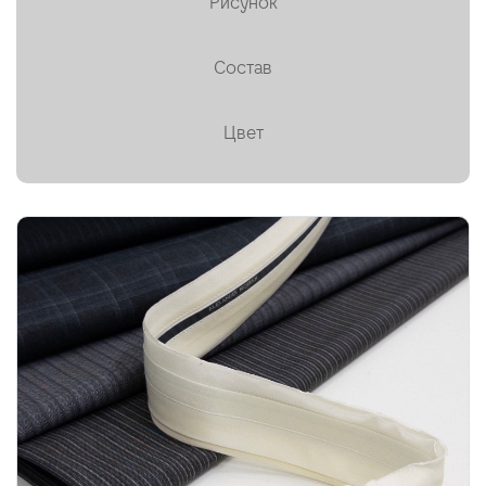
Рисунок
Пальтовая
Состав
Платки, палантины, шарфы
Плащевая
Цвет
Плиссе (гофре)
Подкладочные
Тафта
Твид
Ткани на мембране
Тренчевые
Трикотаж
Хлопок