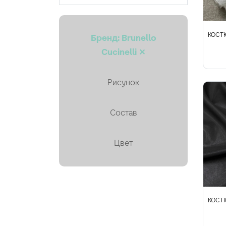
Кружево
Курточная, стёганая
КОСТЮ
Бренд: Brunello
Лён
Cucinelli ✕
Мех искусственный
Рисунок
Органза
Пайетки
Состав
Пальтовая
Платки, палантины, шарфы
Цвет
Плащевая
Плиссе (гофре)
Подкладочные
КОСТЮ
Тафта