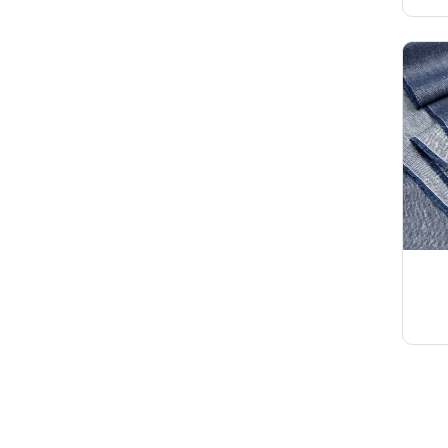
Твид
Ткани на мембране
Тренчевые
Трикотаж
Хлопок
Шелк
Шитьё