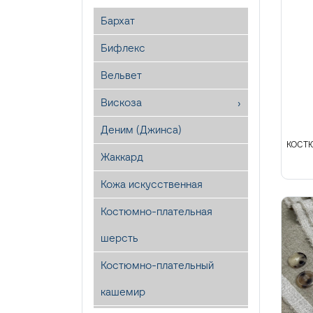
Бархат
Бифлекс
Вельвет
Вискоза
Деним (Джинса)
КОСТЮ
Жаккард
Кожа искусственная
Костюмно-плательная
шерсть
Костюмно-плательный
кашемир