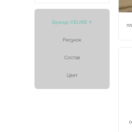
Кружево
Курточная, стёганая
Бренд: CELINE ✕
Лён
ПЛ
Мех искусственный
Рисунок
Органза
Состав
Пайетки
Пальтовая
Цвет
Платки, палантины, шарфы
Плащевая
Плиссе (гофре)
Подкладочные
О
Тафта