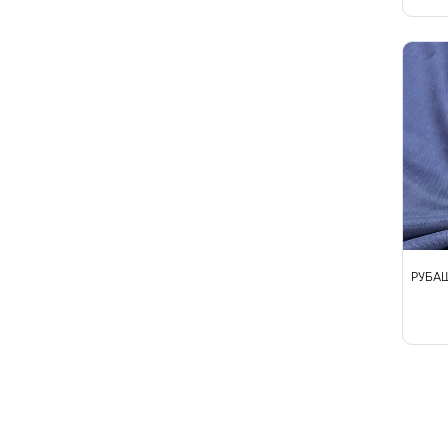
Твид
Ткани на мембране
Тренчевые
Трикотаж
Хлопок
Шелк
Шитьё
РУБАШ