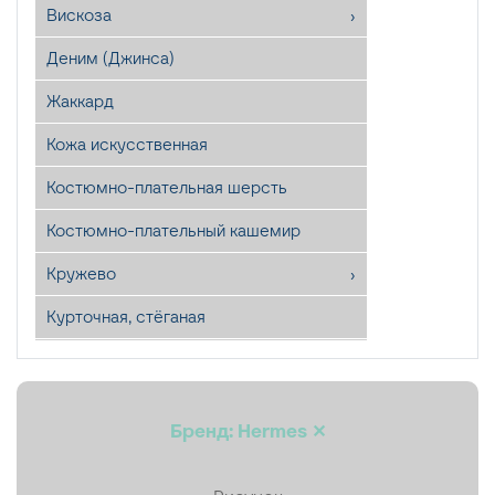
Вискоза
Деним (Джинса)
Жаккард
Кожа искусственная
Костюмно-плательная шерсть
Костюмно-плательный кашемир
Кружево
Курточная, стёганая
Лён
Мех искусственный
Бренд: Hermes ✕
Органза
Пайетки