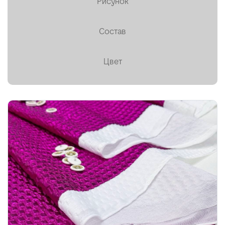
Рисунок
Пальтовая
Состав
Платки, палантины, шарфы
Плащевая
Цвет
Плиссе (гофре)
Подкладочные
Тафта
Твид
Ткани на мембране
Тренчевые
Трикотаж
Хлопок