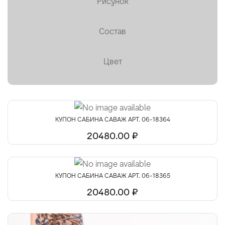
Рисунок
Пальтовая
Состав
Платки, палантины, шарфы
Плащевая
Цвет
Плиссе (гофре)
Подкладочные
Тафта
КУПОН САБИНА САВАЖ АРТ. 06-18364
Твид
20480.00 ₽
Ткани на мембране
Тренчевые
КУПОН САБИНА САВАЖ АРТ. 06-18365
20480.00 ₽
Трикотаж
Хлопок