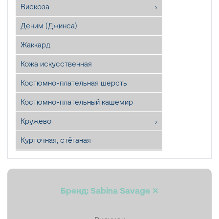
Вискоза
Деним (Джинса)
Жаккард
Кожа искусственная
Костюмно-плательная шерсть
Костюмно-плательный кашемир
Кружево
Курточная, стёганая
Лён
Мех искусственный
Бренд: Sabina Savage ✕
Органза
Пайетки