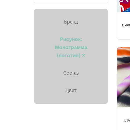
Кружево
Курточная, стёганая
Бренд
Лён
БИФ
Мех искусственный
Рисунок:
Монограмма
Органза
(логотип) ✕
Пайетки
Пальтовая
Состав
Платки, палантины, шарфы
Цвет
Плащевая
Плиссе (гофре)
Подкладочные
ПЛА
Тафта