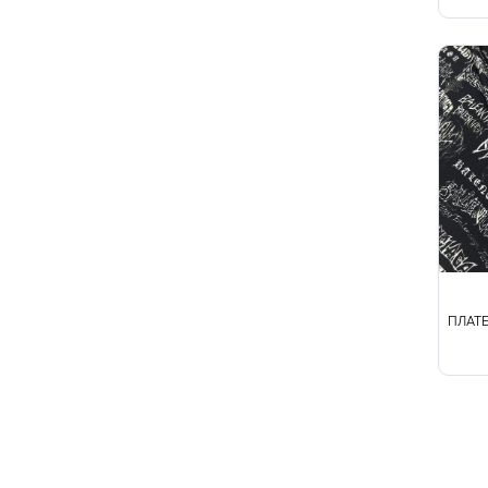
Твид
Ткани на мембране
Тренчевые
Трикотаж
Хлопок
Шелк
Шитьё
ПЛАТЕ