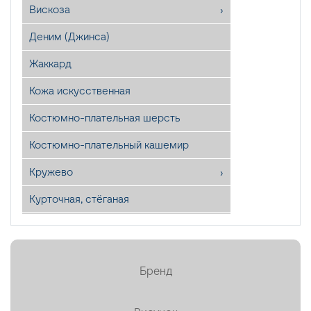
Вискоза
Деним (Джинса)
Жаккард
Кожа искусственная
Костюмно-плательная шерсть
Костюмно-плательный кашемир
Кружево
Курточная, стёганая
Лён
Мех искусственный
Бренд
Органза
Пайетки