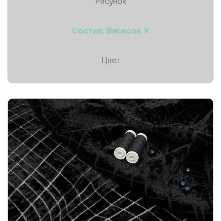
Рисунок
Пальтовая
Состав: Вискоза ✕
Платки, палантины, шарфы
Плащевая
Цвет
Плиссе (гофре)
Подкладочные
Тафта
Твид
Ткани на мембране
Тренчевые
Трикотаж
Хлопок