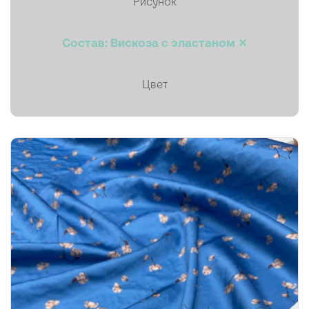
Рисунок
Пальтовая
Состав: Вискоза с эластаном ✕
Платки, палантины, шарфы
Плащевая
Цвет
Плиссе (гофре)
Подкладочные
Тафта
Твид
Ткани на мембране
Тренчевые
Трикотаж
Хлопок