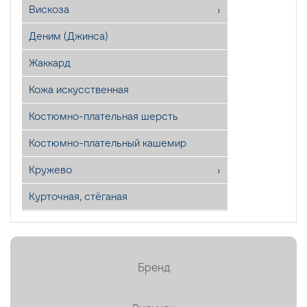
Вискоза
Деним (Джинса)
Жаккард
Кожа искусственная
Костюмно-плательная шерсть
Костюмно-плательный кашемир
Кружево
Курточная, стёганая
Лён
Мех искусственный
Бренд
Органза
Пайетки