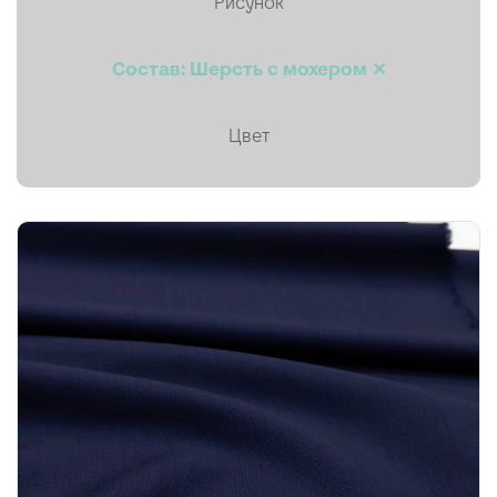
Рисунок
Пальтовая
Состав: Шерсть с мохером ✕
Платки, палантины, шарфы
Плащевая
Цвет
Плиссе (гофре)
Подкладочные
Тафта
Твид
Ткани на мембране
Тренчевые
Трикотаж
Хлопок