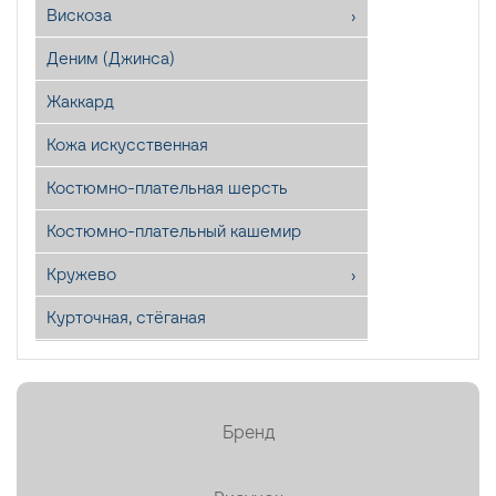
Вискоза
Деним (Джинса)
Жаккард
Кожа искусственная
Костюмно-плательная шерсть
Костюмно-плательный кашемир
Кружево
Курточная, стёганая
Лён
Мех искусственный
Бренд
Органза
Пайетки