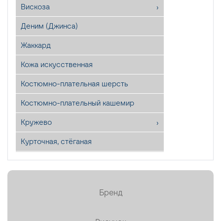
Вискоза
Деним (Джинса)
Жаккард
Кожа искусственная
Костюмно-плательная шерсть
Костюмно-плательный кашемир
Кружево
Курточная, стёганая
Лён
Мех искусственный
Бренд
Органза
Пайетки