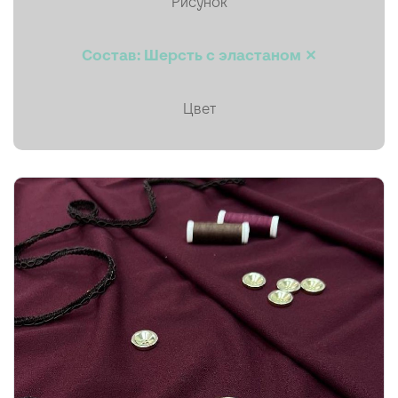
Рисунок
Пальтовая
Состав: Шерсть с эластаном ✕
Платки, палантины, шарфы
Плащевая
Цвет
Плиссе (гофре)
Подкладочные
Тафта
Твид
Ткани на мембране
Тренчевые
Трикотаж
Хлопок