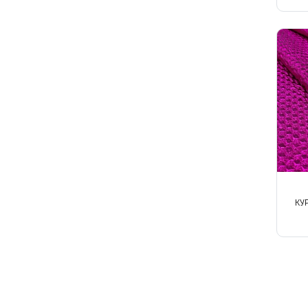
Твид
Ткани на мембране
Тренчевые
Трикотаж
Хлопок
Шелк
Шитьё
КУ