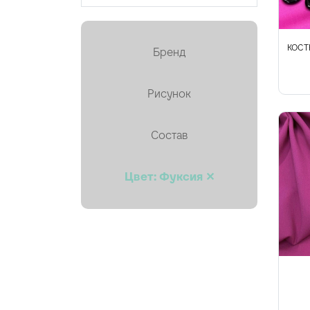
Кружево
Курточная, стёганая
КОСТ
Бренд
Лён
Мех искусственный
Рисунок
Органза
Состав
Пайетки
Пальтовая
Цвет: Фуксия ✕
Платки, палантины, шарфы
Плащевая
Плиссе (гофре)
Подкладочные
Тафта