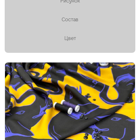
Рисунок
Пальтовая
Состав
Платки, палантины, шарфы
Плащевая
Цвет
Плиссе (гофре)
Подкладочные
Тафта
Твид
Ткани на мембране
Тренчевые
Трикотаж
Хлопок