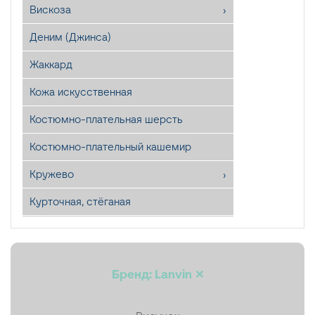
Вискоза
Деним (Джинса)
Жаккард
Кожа искусственная
Костюмно-плательная шерсть
Костюмно-плательный кашемир
Кружево
Курточная, стёганая
Лён
Мех искусственный
Бренд: Lanvin ✕
Органза
Пайетки