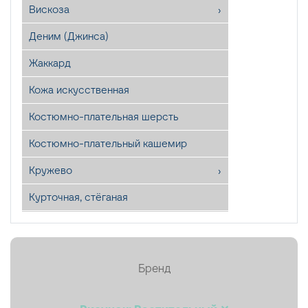
Вискоза
Деним (Джинса)
Жаккард
Кожа искусственная
Костюмно-плательная шерсть
Костюмно-плательный кашемир
Кружево
Курточная, стёганая
Лён
Мех искусственный
Бренд
Органза
Пайетки