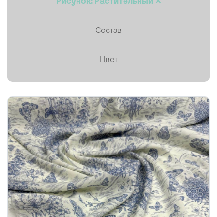
Рисунок: Растительный ✕
Пальтовая
Состав
Платки, палантины, шарфы
Плащевая
Цвет
Плиссе (гофре)
Подкладочные
Тафта
Твид
Ткани на мембране
Тренчевые
Трикотаж
Хлопок