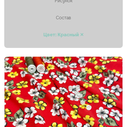
Рисунок
Пальтовая
Состав
Платки, палантины, шарфы
Плащевая
Цвет: Красный ✕
Плиссе (гофре)
Подкладочные
Тафта
Твид
Ткани на мембране
Тренчевые
Трикотаж
Хлопок