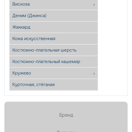
Вискоза
Деним (Джинса)
Жаккард
Кожа искусственная
Костюмно-плательная шерсть
Костюмно-плательный кашемир
Кружево
Курточная, стёганая
Лён
Мех искусственный
Бренд
Органза
Пайетки