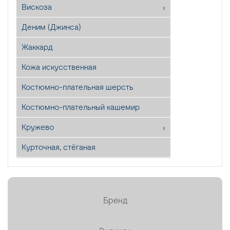
Вискоза
Деним (Джинса)
Жаккард
Кожа искусственная
Костюмно-плательная шерсть
Костюмно-плательный кашемир
Кружево
Курточная, стёганая
Лён
Мех искусственный
Бренд
Органза
Пайетки