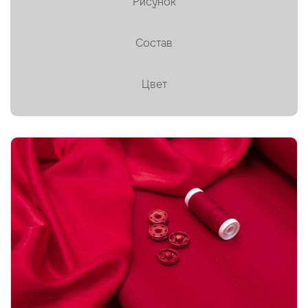
Рисунок
Пальтовая ✕
Состав
Платки, палантины, шарфы
Плащевая
Цвет
Плиссе (гофре)
Подкладочные
Тафта
Твид
Ткани на мембране
Тренчевые
Трикотаж
Хлопок