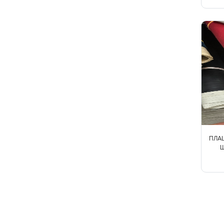
Твид
Ткани на мембране
Тренчевые
Трикотаж
Хлопок
Шелк
Шитьё
ПЛАЩ
Ш