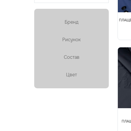
Кружево
Курточная, стёганая
ПЛАЩЕ
Бренд
Лён
Мех искусственный
Рисунок
Органза
Состав
Пайетки
Пальтовая
Цвет
Платки, палантины, шарфы
Плащевая ✕
Плиссе (гофре)
Подкладочные
ПЛАЩ
Тафта