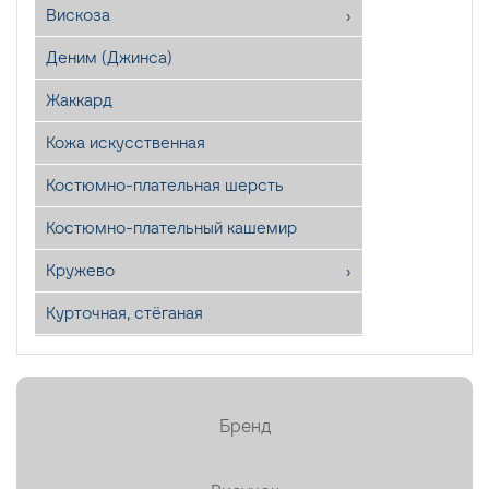
Вискоза
Деним (Джинса)
Жаккард
Кожа искусственная
Костюмно-плательная шерсть
Костюмно-плательный кашемир
Кружево
Курточная, стёганая
Лён
Мех искусственный
Бренд
Органза
Пайетки