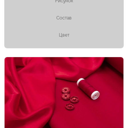
Рисунок
Пальтовая ✕
Состав
Платки, палантины, шарфы
Плащевая
Цвет
Плиссе (гофре)
Подкладочные
Тафта
Твид
Ткани на мембране
Тренчевые
Трикотаж
Хлопок