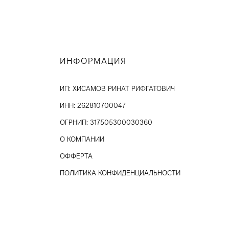
Твид
Ткани на мембране
Тренчевые
ИНФОРМАЦИЯ
Трикотаж
ИП: ХИСАМОВ РИНАТ РИФГАТОВИЧ
Хлопок
ИНН: 262810700047
Шелк
ОГРНИП: 317505300030360
Шитьё
О КОМПАНИИ
ОФФЕРТА
ПОЛИТИКА КОНФИДЕНЦИАЛЬНОСТИ