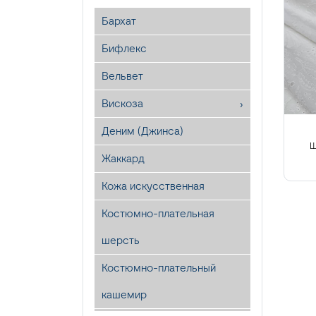
Бархат
Бифлекс
Вельвет
Вискоза
Деним (Джинса)
Ш
Жаккард
Кожа искусственная
Костюмно-плательная
шерсть
Костюмно-плательный
кашемир