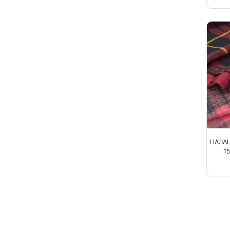
Тафта
Твид
Ткани на мембране
Тренчевые
Трикотаж
Хлопок
Шелк
ПАЛАН
1
Шитьё