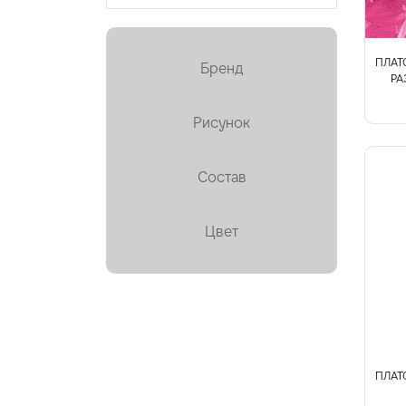
Кружево
Курточная, стёганая
ПЛАТ
Бренд
Лён
РА
Мех искусственный
Рисунок
Органза
Состав
Пайетки
Пальтовая
Цвет
Платки, палантины,
шарфы ✕
Плащевая
Плиссе (гофре)
ПЛАТ
Подкладочные