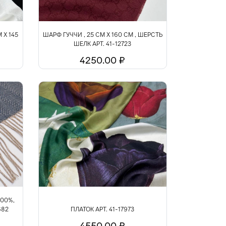
 Х 145
ШАРФ ГУЧЧИ , 25 СМ Х 160 СМ , ШЕРСТЬ
ШЕЛК АРТ. 41-12723
4250.00 ₽
00%,
682
ПЛАТОК АРТ. 41-17973
4550.00 ₽