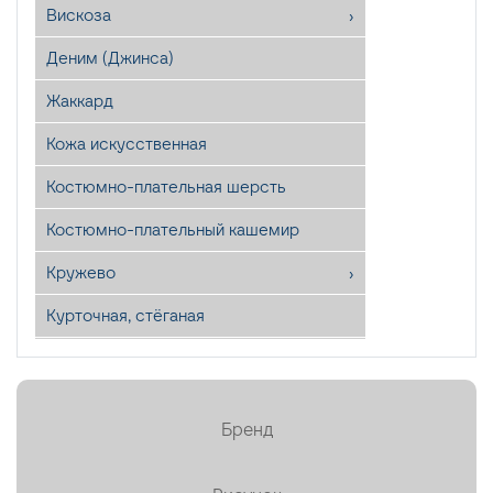
Вискоза
Деним (Джинса)
Жаккард
Кожа искусственная
Костюмно-плательная шерсть
Костюмно-плательный кашемир
Кружево
Курточная, стёганая
Лён
Мех искусственный
Бренд
Органза
Пайетки ✕