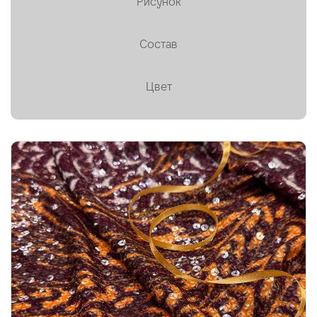
Рисунок
Пальтовая
Состав
Платки, палантины, шарфы
Плащевая
Цвет
Плиссе (гофре)
Подкладочные
Тафта
Твид
Ткани на мембране
Тренчевые
Трикотаж
Хлопок