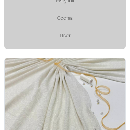
Рисунок
Пальтовая
Состав
Платки, палантины, шарфы
Плащевая
Цвет
Плиссе (гофре)
Подкладочные
Тафта
Твид
Ткани на мембране
Тренчевые
Трикотаж
Хлопок