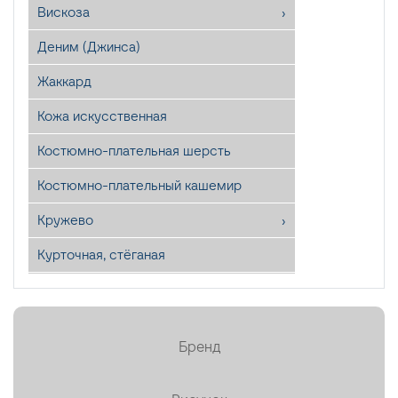
Вискоза
Деним (Джинса)
Жаккард
Кожа искусственная
Костюмно-плательная шерсть
Костюмно-плательный кашемир
Кружево
Курточная, стёганая
Лён
Мех искусственный
Бренд
Органза
Пайетки