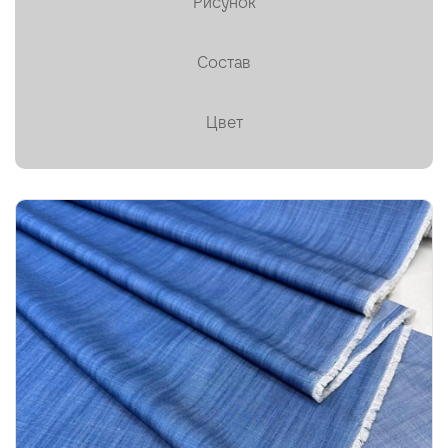
Рисунок
Пальтовая
Состав
Платки, палантины, шарфы
Плащевая
Цвет
Плиссе (гофре)
Подкладочные
Тафта
Твид
Ткани на мембране
Тренчевые
Трикотаж
Хлопок