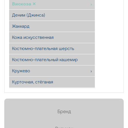
Вискоза ✕
Деним (Джинса)
Жаккард
Кожа искусственная
Костюмно-плательная шерсть
Костюмно-плательный кашемир
Кружево
Курточная, стёганая
Лён
Мех искусственный
Бренд
Органза
Пайетки