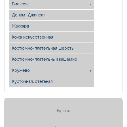
Вискоза
Деним (Джинса)
Жаккард
Кожа искусственная
Костюмно-плательная шерсть
Костюмно-плательный кашемир
Кружево
Курточная, стёганая
Лён
Мех искусственный
Бренд
Органза
Пайетки