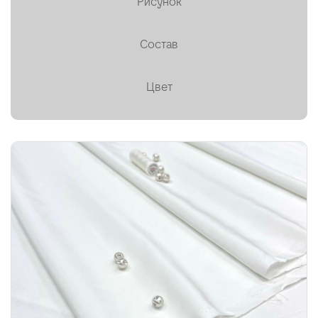
Рисунок
Пальтовая
Состав
Платки, палантины, шарфы
Плащевая
Цвет
Плиссе (гофре)
Подкладочные
Тафта
Твид
Ткани на мембране
Тренчевые
Трикотаж
Хлопок