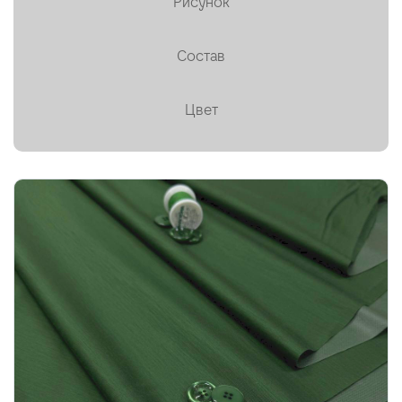
Рисунок
Пальтовая
Состав
Платки, палантины, шарфы
Плащевая
Цвет
Плиссе (гофре)
Подкладочные
Тафта
Твид
Ткани на мембране ✕
Тренчевые
Трикотаж
Хлопок