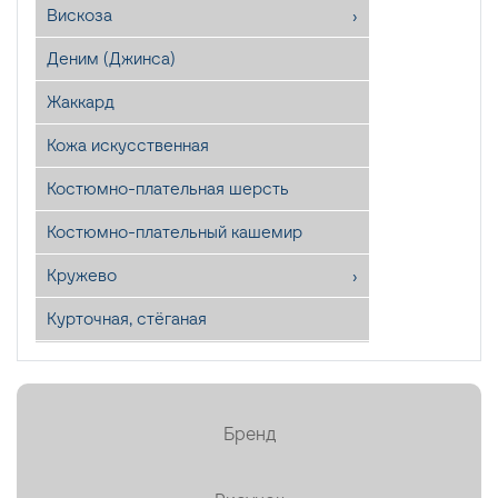
Вискоза
Деним (Джинса)
Жаккард
Кожа искусственная
Костюмно-плательная шерсть
Костюмно-плательный кашемир
Кружево
Курточная, стёганая
Лён
Мех искусственный
Бренд
Органза
Пайетки