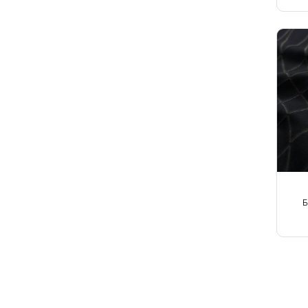
Твид
Ткани на мембране
Тренчевые
Трикотаж
Хлопок
Шелк
Шитьё
Б