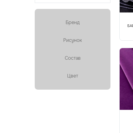
Кружево
Курточная, стёганая
Бренд
Лён
БА
Мех искусственный
Рисунок
Органза
Состав
Пайетки
Пальтовая
Цвет
Платки, палантины, шарфы
Плащевая
Плиссе (гофре)
Подкладочные
Тафта